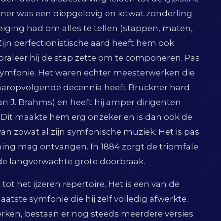
kner was een diepgelovig en ietwat zonderling
ging had om alles te tellen (stappen, maten,
ijn perfectionistische aard heeft hem ook
raleer hij de stap zette om te componeren. Pas
n symfonie. Het waren echter meesterwerken die
 daaropvolgende decennia heeft Bruckner hard
van J. Brahms) en heeft hij amper dirigenten
 Dit maakte hem erg onzeker en is dan ook de
an zowat al zijn symfonische muziek. Het is pas
nning mag ontvangen. In 1884 zorgt de triomfale
de langverwachte grote doorbraak.
t het ijzeren repertoire. Het is een van de
tste symfonie die hij zelf volledig afwerkte.
ken, bestaan er nog steeds meerdere versies