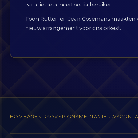
van die de concertpodia bereiken.
Toon Rutten en Jean Cosemans maakten v
nieuw arrangement voor ons orkest.
HOME
AGENDA
OVER ONS
MEDIA
NIEUWS
CONT