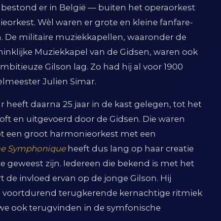
n bestond er in België — buiten het operaorkest
orkest. Wèl waren er grote en kleine fanfare-
. De militaire muziekkapellen, waaronder de
nklijke Muziekkapel van de Gidsen, waren ook
bitieuze Gilson lag. Zo had hij al voor 1900
meester Julien Simar.
eeft daarna 25 jaar in de kast gelegen, tot het
stoft en uitgevoerd door de Gidsen. Die waren
 tot een groot harmonieorkest met een
e Symphonique
heeft dus lang op haar creatie
geweest zijn. Iedereen die bekend is met het
rt de invloed ervan op de jonge Gilson. Hij
 voortdurend terugkerende kernachtige ritmiek
 we ook terugvinden in de symfonische