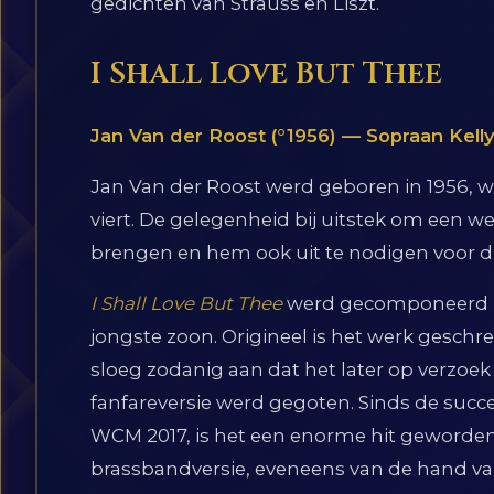
gedichten van Strauss en Liszt.
I Shall Love But Thee
Jan Van der Roost (°1956) — Sopraan Kel
Jan Van der Roost werd geboren in 1956, wat
viert. De gelegenheid bij uitstek om een w
brengen en hem ook uit te nodigen voor di
I Shall Love But Thee
werd gecomponeerd na
jongste zoon. Origineel is het werk gesch
sloeg zodanig aan dat het later op verzoek
fanfareversie werd gegoten. Sinds de succes
WCM 2017, is het een enorme hit geworde
brassbandversie, eveneens van de hand v