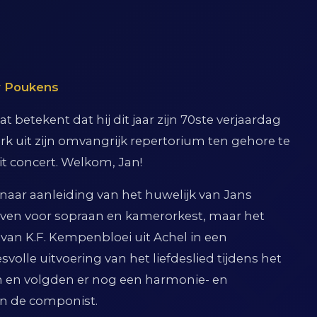
ly Poukens
 betekent dat hij dit jaar zijn 70ste verjaardag
erk uit zijn omvangrijk repertorium ten gehore te
t concert. Welkom, Jan!
ar aanleiding van het huwelijk van Jans
reven voor sopraan en kamerorkest, maar het
 van K.F. Kempenbloei uit Achel in een
volle uitvoering van het liefdeslied tijdens het
n en volgden er nog een harmonie- en
an de componist.