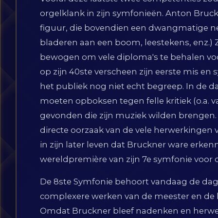
orgelklank in zijn symfonieën. Anton Bruc
figuur, die bovendien een dwangmatige nei
bladeren aan een boom, leestekens, enz.) Z
bewogen om vele diploma's te behalen voo
op zijn 40ste verscheen zijn eerste mis e
het publiek nog niet echt begreep. In de
moeten opboksen tegen felle kritiek (o.a. 
gevonden die zijn muziek wilden brengen.
directe oorzaak van de vele herwerkingen v
in zijn later leven dat Bruckner ware erke
wereldpremière van zijn 7e symfonie voor 
De 8ste Symfonie behoort vandaag de dag to
complexere werken van de meester en de laa
Omdat Bruckner bleef nadenken en herwer