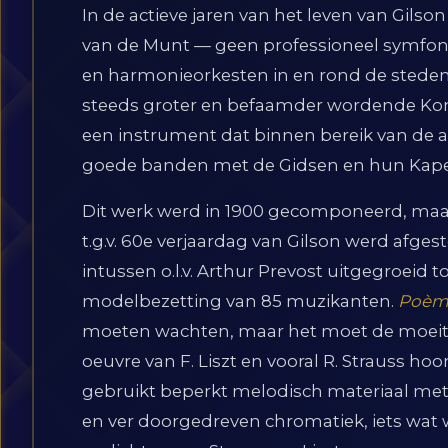
In de actieve jaren van het leven van Gilso
van de Munt — geen professioneel symfonie
en harmonieorkesten in en rond de steden
steeds groter en befaamder wordende Koni
een instrument dat binnen bereik van de am
goede banden met de Gidsen en hun Kapel
Dit werk werd in 1900 gecomponeerd, maar h
t.g.v. 60e verjaardag van Gilson werd afge
intussen o.l.v. Arthur Prevost uitgegroeid
modelbezetting van 85 muzikanten.
Poèm
moeten wachten, maar het moet de moeite 
oeuvre van F. Liszt en vooral R. Strauss hoo
gebruikt beperkt melodisch materiaal met
en ver doorgedreven chromatiek, iets wat