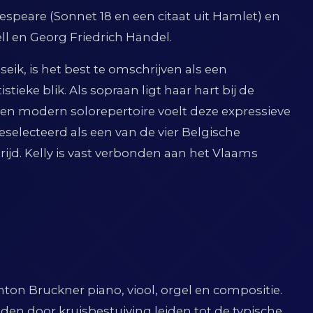
espeare (Sonnet 18 en een citaat uit Hamlet) en
ell en Georg Friedrich Händel.
ik, is het best te omschrijven als een
stieke blik. Als sopraan ligt haar hart bij de
 en modern solorepertoire voelt deze expressieve
geselecteerd als een van de vier Belgische
rijd. Kelly is vast verbonden aan het Vlaams
Anton Bruckner piano, viool, orgel en compositie.
den door kruisbestuiving leiden tot de typische