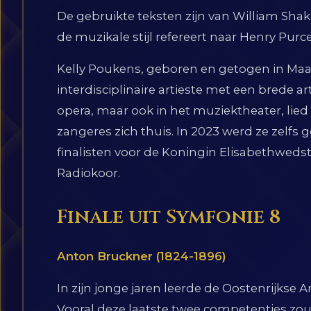
De gebruikte teksten zijn van William Shak
de muzikale stijl refereert naar Henry Purc
Kelly Poukens, geboren en getogen in Maase
interdisciplinaire artieste met een brede arti
opera, maar ook in het muziektheater, lied
zangeres zich thuis. In 2023 werd ze zelfs 
finalisten voor de Koningin Elisabethwedst
Radiokoor.
Finale uit Symfonie 8
Anton Bruckner (1824-1896)
In zijn jonge jaren leerde de Oostenrijkse 
Vooral deze laatste twee competenties zou