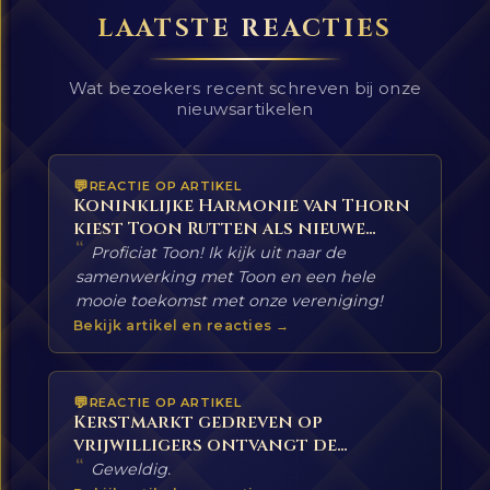
LAATSTE REACTIES
Wat bezoekers recent schreven bij onze
nieuwsartikelen
REACTIE OP ARTIKEL
Koninklijke Harmonie van Thorn
kiest Toon Rutten als nieuwe
“
chef-dirigent
Proficiat Toon! Ik kijk uit naar de
samenwerking met Toon en een hele
mooie toekomst met onze vereniging!
Bekijk artikel en reacties →
REACTIE OP ARTIKEL
Kerstmarkt gedreven op
vrijwilligers ontvangt de
“
Wilhelmina Sangers Cultuurprijs
Geweldig.