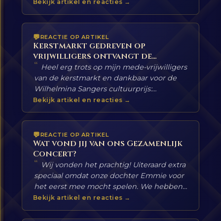
Bekijk artikel en reacties →
REACTIE OP ARTIKEL
Kerstmarkt gedreven op
vrijwilligers ontvangt de
“
Wilhelmina Sangers Cultuurprijs
Heel erg trots op mijn mede-vrijwilligers
van de kerstmarkt en dankbaar voor de
Wilhelmina Sangers cultuurprijs:
https://cultuurfondslimburg.nl/
Bekijk artikel en reacties →
REACTIE OP ARTIKEL
Wat vond jij van ons Gezamenlijk
Concert?
“
Wij vonden het prachtig! Uiteraard extra
speciaal omdat onze dochter Emmie voor
het eerst mee mocht spelen. We hebben
echt genoten!
Bekijk artikel en reacties →