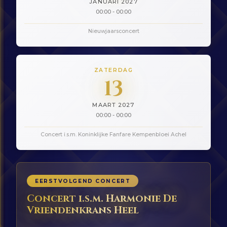
JANUARI 2027
00:00 - 00:00
Nieuwjaarsconcert
ZATERDAG
13
MAART 2027
00:00 - 00:00
Concert i.s.m. Koninklijke Fanfare Kempenbloei Achel
EERSTVOLGEND CONCERT
Concert i.s.m. Harmonie De
Vriendenkrans Heel